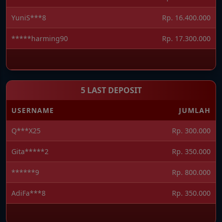
*****harming90
Rp. 17.300.000
Oma*****ter2
Rp. 19.550.000
L******st19
Rp. 17.900.000
5 LAST DEPOSIT
USERNAME
JUMLAH
Gita*****2
Rp. 350.000
******9
Rp. 800.000
AdiFa***8
Rp. 350.000
Aldi****er14
Rp. 250.000
KrisnaR***r22
Rp. 400.000