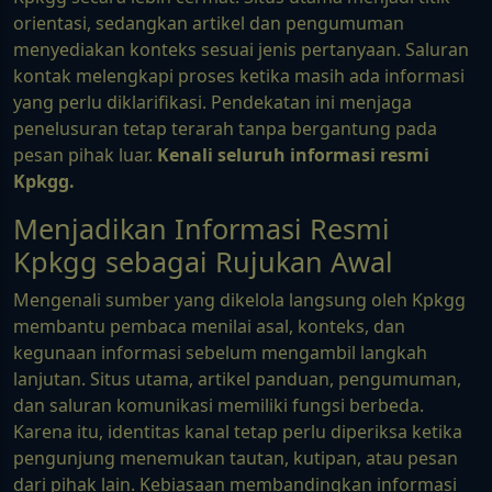
orientasi, sedangkan artikel dan pengumuman
menyediakan konteks sesuai jenis pertanyaan. Saluran
kontak melengkapi proses ketika masih ada informasi
yang perlu diklarifikasi. Pendekatan ini menjaga
penelusuran tetap terarah tanpa bergantung pada
pesan pihak luar.
Kenali seluruh informasi resmi
Kpkgg.
Menjadikan Informasi Resmi
Kpkgg sebagai Rujukan Awal
Mengenali sumber yang dikelola langsung oleh Kpkgg
membantu pembaca menilai asal, konteks, dan
kegunaan informasi sebelum mengambil langkah
lanjutan. Situs utama, artikel panduan, pengumuman,
dan saluran komunikasi memiliki fungsi berbeda.
Karena itu, identitas kanal tetap perlu diperiksa ketika
pengunjung menemukan tautan, kutipan, atau pesan
dari pihak lain. Kebiasaan membandingkan informasi