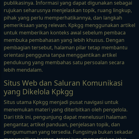
publikasinya. Informasi yang dapat digunakan sebagai
rujukan seharusnya menjelaskan topik, ruang lingkup,
pihak yang perlu memperhatikannya, dan langkah
pemeriksaan yang relevan. Kpkgg menggunakan artikel
untuk memberikan konteks awal sebelum pembaca
membuka pembahasan yang lebih khusus. Dengan
pembagian tersebut, halaman pilar tetap membantu
orientasi pengguna tanpa menggantikan artikel
pendukung yang membahas satu persoalan secara
lebih mendalam.
Situs Web dan Saluran Komunikasi
yang Dikelola Kpkgg
Situs utama Kpkgg menjadi pusat navigasi untuk
menemukan materi yang diterbitkan oleh pengelola.
Dari titik ini, pengunjung dapat menelusuri halaman
pengantar, artikel panduan, penjelasan topik, dan
pengumuman yang tersedia. Fungsinya bukan sekadar