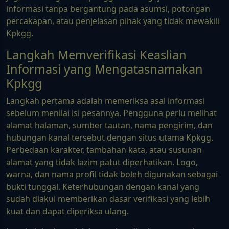
informasi tanpa bergantung pada asumsi, potongan
percakapan, atau penjelasan pihak yang tidak mewakili
Kpkgg.
Langkah Memverifikasi Keaslian
Informasi yang Mengatasnamakan
Kpkgg
Langkah pertama adalah memeriksa asal informasi
sebelum menilai isi pesannya. Pengguna perlu melihat
alamat halaman, sumber tautan, nama pengirim, dan
hubungan kanal tersebut dengan situs utama Kpkgg.
Perbedaan karakter, tambahan kata, atau susunan
alamat yang tidak lazim patut diperhatikan. Logo,
warna, dan nama profil tidak boleh digunakan sebagai
bukti tunggal. Keterhubungan dengan kanal yang
sudah diakui memberikan dasar verifikasi yang lebih
kuat dan dapat diperiksa ulang.