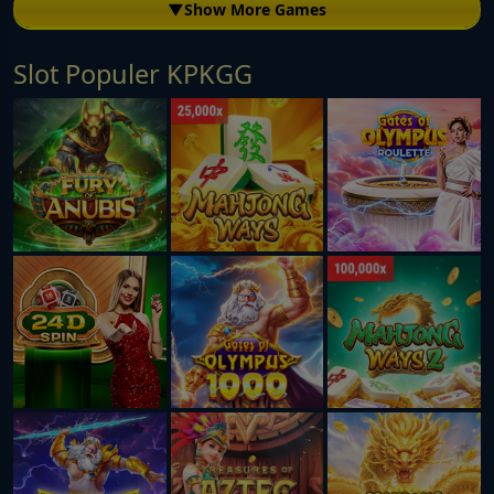
▼Show More Games
Slot Populer KPKGG