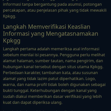
informasi tanpa bergantung pada asumsi, potongan
percakapan, atau penjelasan pihak yang tidak mewakili
Kpkgg.
Langkah Memverifikasi Keaslian
Informasi yang Mengatasnamakan
Kpkgg
Langkah pertama adalah memeriksa asal informasi
sebelum menilai isi pesannya. Pengguna perlu melihat
alamat halaman, sumber tautan, nama pengirim, dan
hubungan kanal tersebut dengan situs utama Kpkgg.
Perbedaan karakter, tambahan kata, atau susunan
alamat yang tidak lazim patut diperhatikan. Logo,
warna, dan nama profil tidak boleh digunakan sebagai
bukti tunggal. Keterhubungan dengan kanal yang
sudah diakui memberikan dasar verifikasi yang lebih
kuat dan dapat diperiksa ulang.