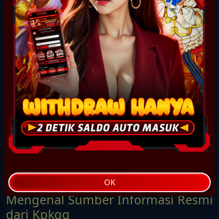
membantu pembaca membedakan publikasi Kpkgg
dari pesan pihak lain sebelum menjadikannya dasar
pertimbangan. Pembahasan berfokus pada fungsi
setiap kanal, ciri sumber yang dapat diperiksa, serta
langkah verifikasi ketika sebuah informasi
mengatasnamakan Kpkgg.
Pengunjung juga dapat memahami kapan situs utama,
artikel, pengumuman, atau saluran kontak sebaiknya
digunakan. Pemilihan kanal yang tepat penting karena
setiap media menyajikan kedalaman dan konteks
berbeda. Konten ini disusun oleh
Team Kpkgg
dan
terakhir diperbarui pada
6 Agustus 2026
. Tim redaksi
Kpkgg secara rutin meninjau konten dan memverifikasi
data berdasarkan rujukan resmi yang relevan untuk
menjaga akurasi informasi bagi pengunjung.
OK
Mengenal Sumber Informasi Resmi
dari Kpkgg