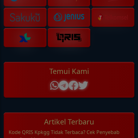
Temui Kami
Artikel Terbaru
Kode QRIS Kpkgg Tidak Terbaca? Cek Penyebab