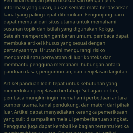
Pemilihan saluran perlu disesuaikan dengan jenis
informasi yang dicari, bukan semata-mata berdasarkan
kanal yang paling cepat ditemukan. Pengunjung baru
dapat memulai dari situs utama untuk memahami
susunan topik dan istilah yang digunakan Kpkgg.
Setelah memperoleh gambaran umum, pembaca dapat
membuka artikel khusus yang sesuai dengan
pertanyaannya. Urutan ini mengurangi risiko
mengambil satu pernyataan di luar konteks dan
membantu pengguna memahami hubungan antara
panduan dasar, pengumuman, dan penjelasan lanjutan.
Artikel panduan lebih tepat untuk kebutuhan yang
memerlukan penjelasan bertahap. Sebagai contoh,
pembaca mungkin ingin memahami perbedaan antara
sumber utama, kanal pendukung, dan materi dari pihak
luar. Artikel dapat menyediakan kerangka pemeriksaan
yang sulit disampaikan melalui pemberitahuan singkat.
Pengguna juga dapat kembali ke bagian tertentu ketika