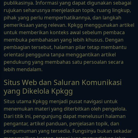
publikasinya. Informasi yang dapat digunakan sebagai
rujukan seharusnya menjelaskan topik, ruang lingkup,
pihak yang perlu memperhatikannya, dan langkah
pemeriksaan yang relevan. Kpkgg menggunakan artikel
untuk memberikan konteks awal sebelum pembaca
membuka pembahasan yang lebih khusus. Dengan
pembagian tersebut, halaman pilar tetap membantu
orientasi pengguna tanpa menggantikan artikel
pendukung yang membahas satu persoalan secara
lebih mendalam.
Situs Web dan Saluran Komunikasi
yang Dikelola Kpkgg
Situs utama Kpkgg menjadi pusat navigasi untuk
menemukan materi yang diterbitkan oleh pengelola.
Dari titik ini, pengunjung dapat menelusuri halaman
pengantar, artikel panduan, penjelasan topik, dan
pengumuman yang tersedia. Fungsinya bukan sekadar